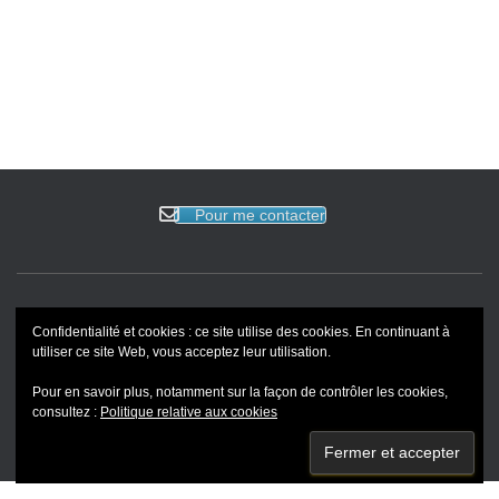
Évènem
Pour me contacter
ACCUEIL
EVENEMENTS
BLOG
REVUE DE PRESSE
Confidentialité et cookies : ce site utilise des cookies. En continuant à
utiliser ce site Web, vous acceptez leur utilisation.
PORTFOLIO
Pour en savoir plus, notamment sur la façon de contrôler les cookies,
consultez :
Politique relative aux cookies
Hestia | Développé par
ThemeIsle