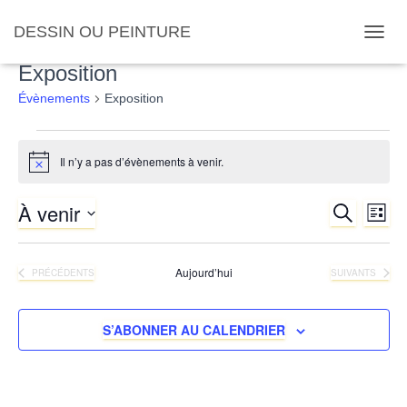
DESSIN OU PEINTURE
OUVRI
Exposition
Évènements
Exposition
Évènements
Il n’y a pas d’évènements à venir.
Notice
À venir
RECHERC
Nav
Recher
LISTE
Sélectionnez
de
et
une
Aujourd’hui
ÉVÈNEMENTS
ÉVÈNEMENTS
PRÉCÉDENTS
SUIVANTS
date.
vue
navigat
Év
S’ABONNER AU CALENDRIER
de
vues