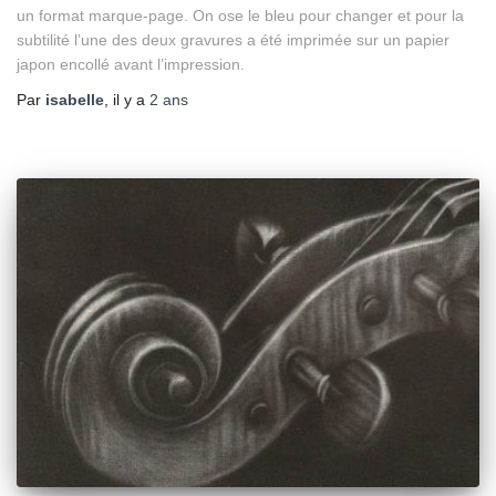
un format marque-page. On ose le bleu pour changer et pour la
subtilité l’une des deux gravures a été imprimée sur un papier
japon encollé avant l’impression.
Par
isabelle
, il y a
2 ans