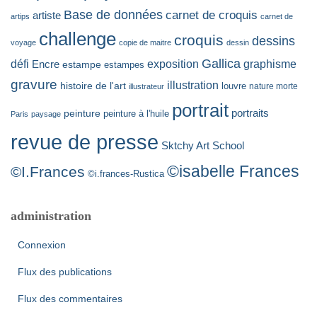
:
Base de données
carnet de croquis
artiste
artips
carnet de
challenge
croquis
dessins
voyage
copie de maitre
dessin
Gallica
défi
Encre
exposition
graphisme
estampe
estampes
gravure
illustration
histoire de l'art
louvre
nature morte
illustrateur
portrait
portraits
peinture
peinture à l'huile
Paris
paysage
revue de presse
Sktchy Art School
©isabelle Frances
©I.Frances
©i.frances-Rustica
administration
Connexion
Flux des publications
Flux des commentaires