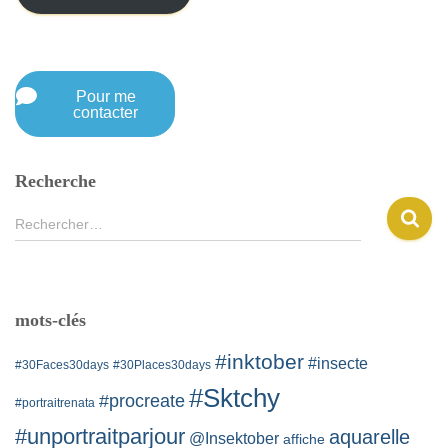
s
e
e
-
Pour me
m
contacter
a
i
l
Recherche
R
Rechercher…
e
c
h
e
mots-clés
r
c
#inktober
#insecte
#30Faces30days
#30Places30days
h
e
#Sktchy
#procreate
#portraitrenata
r
#unportraitparjour
aquarelle
@Insektober
affiche