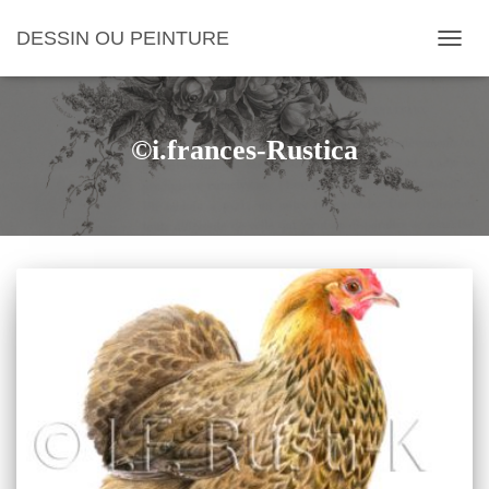
DESSIN OU PEINTURE
OUVRI
©i.frances-Rustica