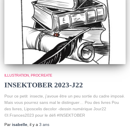
ILLUSTRATION
PROCREATE
INSEKTOBER 2023-J22
Pour ce petit insecte, j’avoue être un peu sortie du cadre imposé.
Mais vous pourrez sans mal le distinguer… Pou des livres Pou
des livres, Liposcelis decolor -dessin numérique Jour22
©I.Frances2023 pour le défi #INSEKTOBER
Par
isabelle
, il y a
3 ans