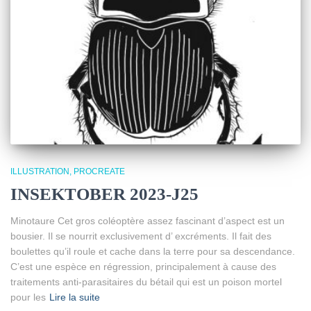
ILLUSTRATION
PROCREATE
INSEKTOBER 2023-J25
Minotaure Cet gros coléoptère assez fascinant d’aspect est un
bousier. Il se nourrit exclusivement d’ excréments. Il fait des
boulettes qu’il roule et cache dans la terre pour sa descendance.
C’est une espèce en régression, principalement à cause des
traitements anti-parasitaires du bétail qui est un poison mortel
pour les
Lire la suite