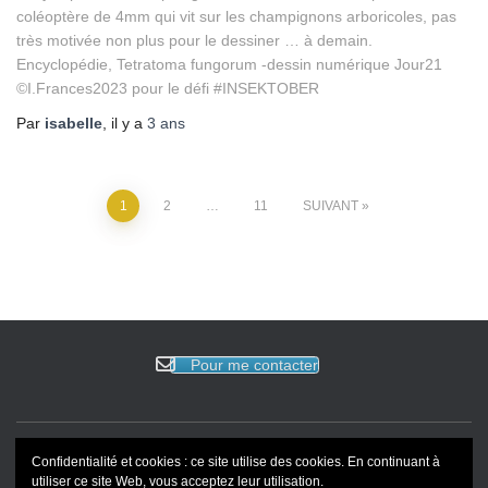
coléoptère de 4mm qui vit sur les champignons arboricoles, pas
très motivée non plus pour le dessiner … à demain.
Encyclopédie, Tetratoma fungorum -dessin numérique Jour21
©I.Frances2023 pour le défi #INSEKTOBER
Par
isabelle
, il y a
3 ans
1
2
…
11
SUIVANT
Pour me contacter
Confidentialité et cookies : ce site utilise des cookies. En continuant à
ACCUEIL
EVENEMENTS
BLOG
REVUE DE PRESSE
utiliser ce site Web, vous acceptez leur utilisation.