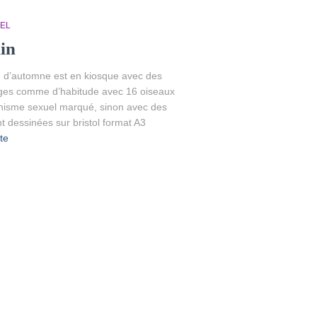
EL
din
ue d’automne est en kiosque avec des
 pages comme d’habitude avec 16 oiseaux
orphisme sexuel marqué, sinon avec des
t dessinées sur bristol format A3
ite