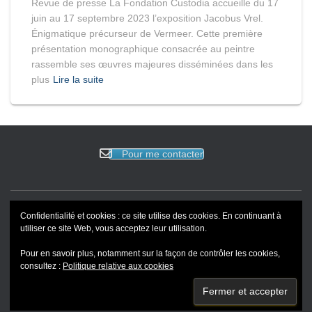
Revue de presse La Fondation Custodia accueille du 17
juin au 17 septembre 2023 l’exposition Jacobus Vrel.
Énigmatique précurseur de Vermeer. Cette première
présentation monographique consacrée au peintre
rassemble ses œuvres majeures disséminées dans les
plus
Lire la suite
Pour me contacter
Confidentialité et cookies : ce site utilise des cookies. En continuant à
ACCUEIL
EVENEMENTS
BLOG
REVUE DE PRESSE
utiliser ce site Web, vous acceptez leur utilisation.
Pour en savoir plus, notamment sur la façon de contrôler les cookies,
PORTFOLIO
consultez :
Politique relative aux cookies
Hestia | Développé par
ThemeIsle