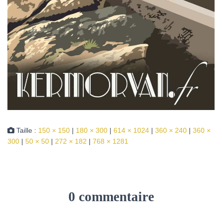
Taille :
150 × 150
|
180 × 300
|
614 × 1024
|
360 × 240
|
360 ×
300
|
50 × 50
|
272 × 182
|
768 × 1281
0 commentaire