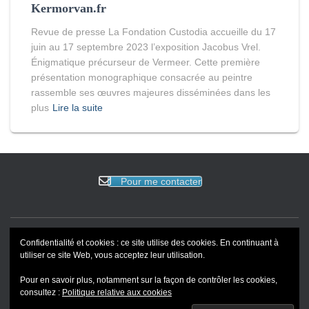
Kermorvan.fr
Revue de presse La Fondation Custodia accueille du 17
juin au 17 septembre 2023 l’exposition Jacobus Vrel.
Énigmatique précurseur de Vermeer. Cette première
présentation monographique consacrée au peintre
rassemble ses œuvres majeures disséminées dans les
plus
Lire la suite
Pour me contacter
Confidentialité et cookies : ce site utilise des cookies. En continuant à
ACCUEIL
EVENEMENTS
BLOG
REVUE DE PRESSE
utiliser ce site Web, vous acceptez leur utilisation.
Pour en savoir plus, notamment sur la façon de contrôler les cookies,
PORTFOLIO
consultez :
Politique relative aux cookies