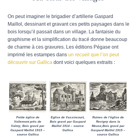
T
I
O
On peut imaginer le brigadier d’artillerie Gaspard
N
Maillol, dessinant et gravant ces petits paysages dans le
bois lorsqu’il passait dans un village. La fantaisie du
graphisme et la simplification du tracé donne beaucoup
de charme à ces gravures. Les éditions Pégase ont
imprimé les estampes dans
un recueil que l’on peut
découvrir sur Gallica
dont voici quelques extraits :
Petite église de
Eglise de Vassincourt,
Ruines de l’église de
Voilemont près de
Bois gravé par Gaspard
Revigny dans la
Valmy, Bois gravé par
Maillol 1914 – source
Meuse,Bois gravé par
Gaspard Maillol 1915 –
Gallica
Gaspard Maillol 1915 –
source Gallica
source Gallica