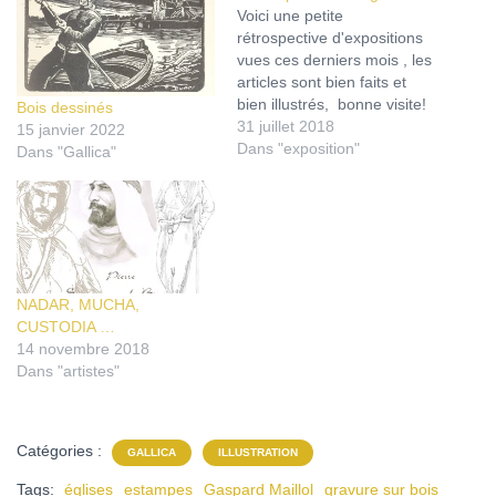
Voici une petite
rétrospective d'expositions
vues ces derniers mois , les
articles sont bien faits et
bien illustrés, bonne visite!
Bois dessinés
http://blog.kermorvan.fr/201
31 juillet 2018
15 janvier 2022
8/07/09/regard-sur-les-
Dans "exposition"
Dans "Gallica"
cadres-du-louvre/
http://blog.kermorvan.fr/201
8/05/06/foujita-les-annees-
folles-a-paris/
http://blog.kermorvan.fr/201
8/04/30/delacroix-et-
silvestre-au-louvre/
NADAR, MUCHA,
http://blog.kermorvan.fr/201
CUSTODIA …
8/02/25/lautre-lailleurs-
14 novembre 2018
peintures-lointains/
Dans "artistes"
Catégories :
GALLICA
ILLUSTRATION
Tags:
églises
estampes
Gaspard Maillol
gravure sur bois