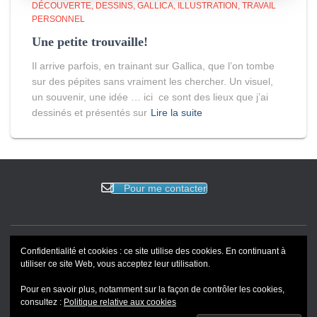
DÉCOUVERTE
DESSINS
GALLICA
ILLUSTRATION
TRAVAIL
PERSONNEL
Une petite trouvaille!
Il arrive parfois, en trainant sur Gallica, que l’on tombe
sur des pépites sans vraiment les chercher. Un visuel,
un souvenir, une idée … ici ce sont des lieux que j’ai
dessinés et présentés sur
Lire la suite
Pour me contacter
Confidentialité et cookies : ce site utilise des cookies. En continuant à
ACCUEIL
EVENEMENTS
BLOG
REVUE DE PRESSE
utiliser ce site Web, vous acceptez leur utilisation.
Pour en savoir plus, notamment sur la façon de contrôler les cookies,
PORTFOLIO
consultez :
Politique relative aux cookies