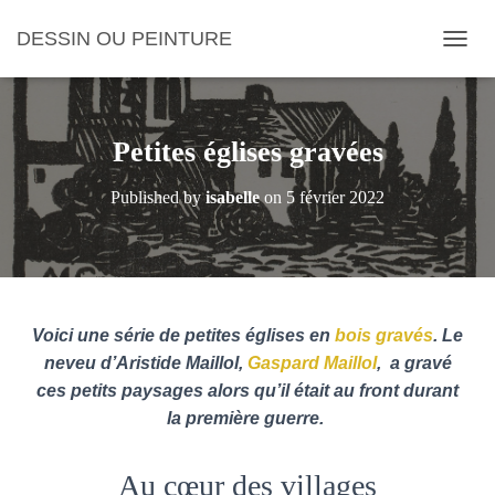
DESSIN OU PEINTURE
O
U
V
R
I
Petites églises gravées
R
/
Published by
isabelle
on
5 février 2022
F
E
R
M
E
R
L
Voici une série de petites
églises en
bois gravés
. Le
A
neveu d’Aristide Maillol,
Gaspard Maillol
, a gravé
N
ces petits paysages alors qu’il était au front durant
A
V
la première guerre.
I
G
A
Au cœur des villages