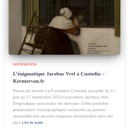
INFORMATION
L’énigmatique Jacobus Vrel à Custodia –
Kermorvan.fr
Revue de presse La Fondation Custodia accueille du 17
juin au 17 septembre 2023 l’exposition Jacobus Vrel.
Énigmatique précurseur de Vermeer. Cette première
présentation monographique consacrée au peintre
rassemble ses œuvres majeures disséminées dans les
plus
Lire la suite