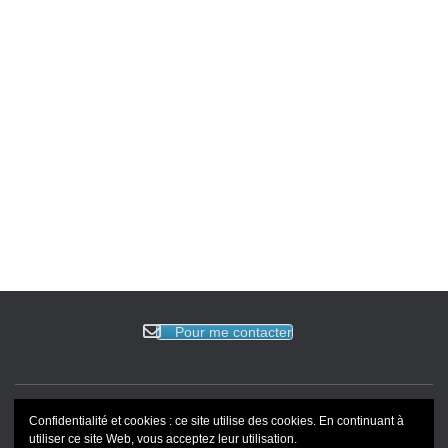
Pour me contacter
Confidentialité et cookies : ce site utilise des cookies. En continuant à
ACCUEIL
EVENEMENTS
BLOG
REVUE DE PRESSE
utiliser ce site Web, vous acceptez leur utilisation.