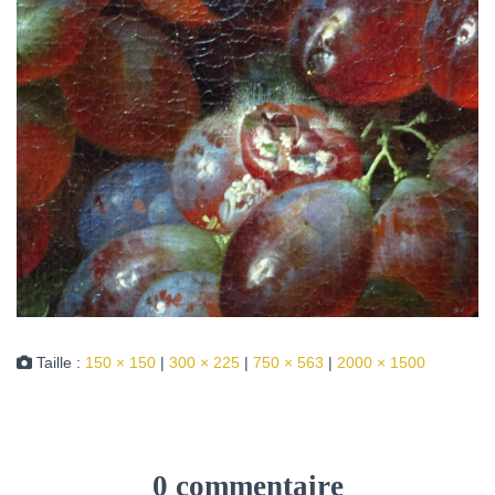
Taille :
150 × 150
|
300 × 225
|
750 × 563
|
2000 × 1500
0 commentaire