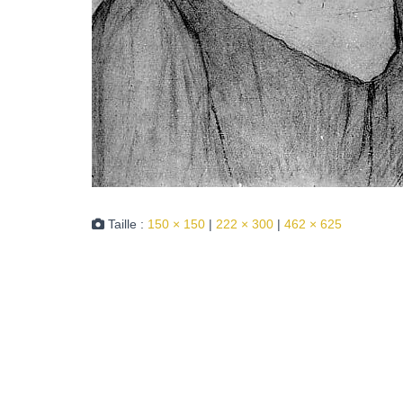
Taille :
150 × 150
|
222 × 300
|
462 × 625