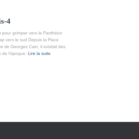
is-4
tin pour grimper vers le Panthéon
ap vers le sud Depuis la Place
e de Georges Cain, il existait des
s de l’époque:
Lire la suite