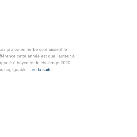
rs pro ou en herbe connaissent le
fférence cette année est que l’auteur a
t appelé à boycotter le challenge 2020
pas négligeable.
Lire la suite