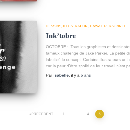
DESSINS
ILLUSTRATION
TRAVAIL PERSONNEL
Ink’tobre
OCTOBRE : Tous les graphistes et dessinateu
fameux challenge de Jake Parker. La petite di
labellisé le concept. Certains illustrateurs on
car la peur d’être spolié de leur travail n’est 
Par
isabelle
, il y a
6 ans
PRÉCÉDENT
1
…
4
5