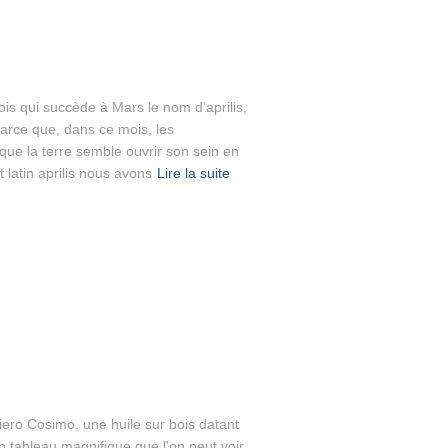
s qui succède à Mars le nom d’aprilis,
 parce que, dans ce mois, les
que la terre semble ouvrir son sein en
 latin aprilis nous avons
Lire la suite
ero Cosimo, une huile sur bois datant
 tableau magnifique que l’on peut voir