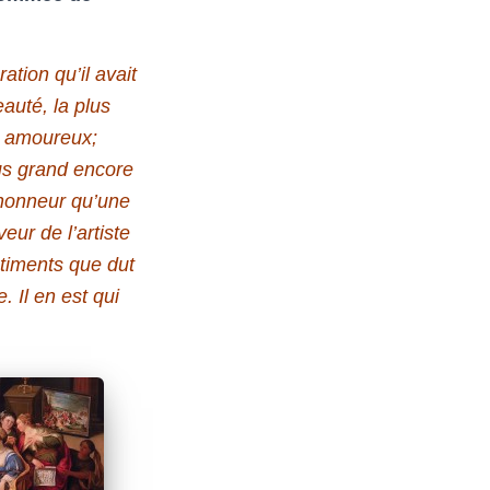
tion qu’il avait
eauté, la plus
t amoureux;
lus grand encore
d’honneur qu’une
veur de l’artiste
ntiments que dut
 Il en est qui