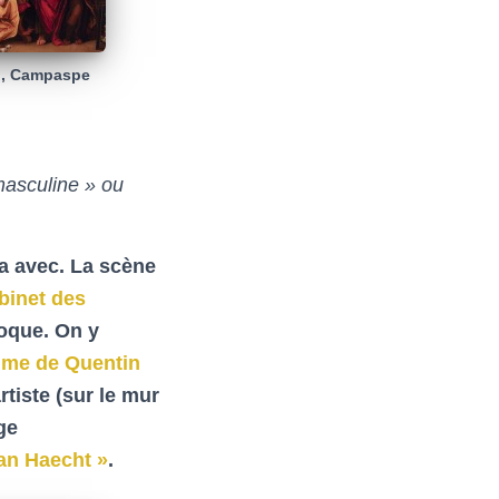
l , Campaspe
 masculine » ou
va avec. La scène
abinet des
oque. On y
emme de Quentin
rtiste (sur le mur
ge
van Haecht »
.