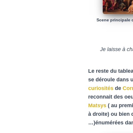
Scene principale 
Je laisse à ch
Le reste du table
se déroule dans u
curiosités
de
Cor
reconnait des oe
Matsys
( au premi
à droite) ou bien
…)énumérées dans