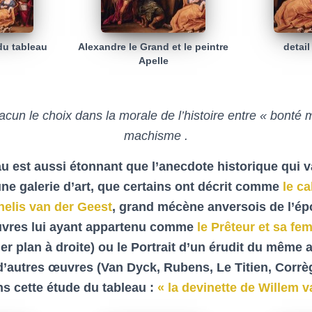
du tableau
Alexandre le Grand et le peintre
detai
Apelle
acun le choix dans la morale de l’histoire entre « bonté
machisme .
au est aussi étonnant que l’anecdote historique qui 
ne galerie d’art, que certains ont décrit comme
le c
nelis van der Geest
, grand mécène anversois de l’ép
uvres lui ayant appartenu comme
le Prêteur et sa f
er plan à droite) ou le Portrait d’un érudit du même a
 d’autres œuvres (Van Dyck, Rubens, Le Titien, Corrè
 cette étude du tableau :
« la devinette de Willem 