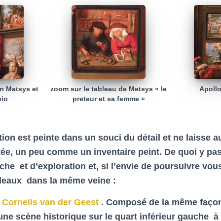
n Matsys et
zoom sur le tableau de Metsys « le
Apoll
bio
preteur et sa femme »
on est peinte dans un souci du détail et ne laisse 
tée
, un peu comme un inventaire peint. De quoi y pa
e et d’exploration et, si l’envie de poursuivre vous ti
leaux dans la même veine :
e Cornelis van der Geest
. Composé de la même façon,
une scène historique sur le quart inférieur gauche à 