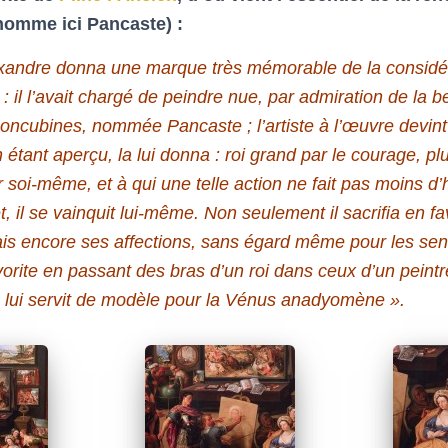
nomme ici Pancaste) :
exandre donna une marque très mémorable de la considéra
 : il l’avait chargé de peindre nue, par admiration de la b
concubines, nommée Pancaste ; l’artiste à l’œuvre devin
 étant aperçu, la lui donna : roi grand par le courage, p
r soi-même, et à qui une telle action ne fait pas moins 
et, il se vainquit lui-même. Non seulement il sacrifia en fa
mais encore ses affections, sans égard même pour les se
orite en passant des bras d’un roi dans ceux d’un peintre.
 lui servit de modèle pour la
Vénus anadyomène
»
.