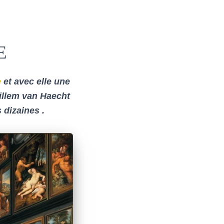
E
e
et avec elle une
Willem van Haecht
 dizaines .