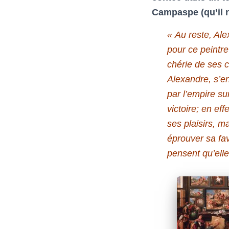
Campaspe (qu’il 
« Au reste, Al
pour ce peintre
chérie de ses 
Alexandre, s’en
par l’empire su
victoire; en eff
ses plaisirs, 
éprouver sa fav
pensent qu’elle