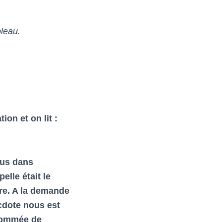
bleau.
ion et on lit :
lus dans
elle était le
dre. A la demande
cdote nous est
enommée de