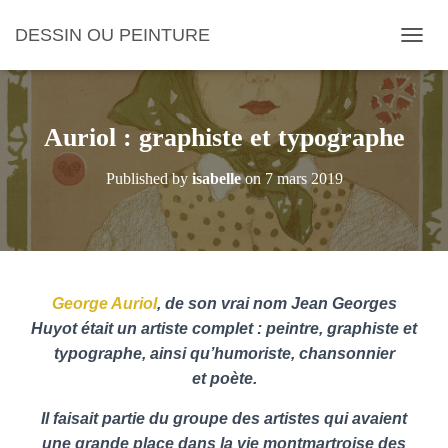
DESSIN OU PEINTURE
O
U
V
R
I
Auriol : graphiste et typographe
R
/
Published by
isabelle
on
7 mars 2019
F
E
R
M
E
R
L
George Auriol
, de son vrai nom Jean Georges
A
Huyot était un artiste complet : peintre, graphiste et
N
typographe, ainsi qu’humoriste, chansonnier
A
V
et poète.
I
G
Il faisait partie du groupe des artistes qui avaient
A
une grande place dans la vie montmartroise des