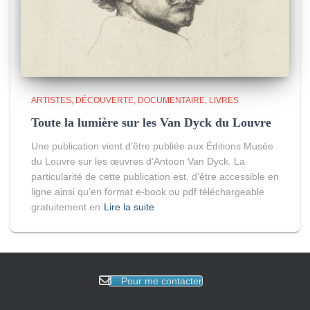
ARTISTES
DÉCOUVERTE
DOCUMENTAIRE
LIVRES
Toute la lumière sur les Van Dyck du Louvre
Une publication vient d’être publiée aux Éditions Musée
du Louvre sur les œuvres d’Antoon Van Dyck. La
particularité de cette publication est, d’être accessible en
ligne ainsi qu’en format e-book ou pdf téléchargeable
gratuitement en
Lire la suite
Pour me contacter