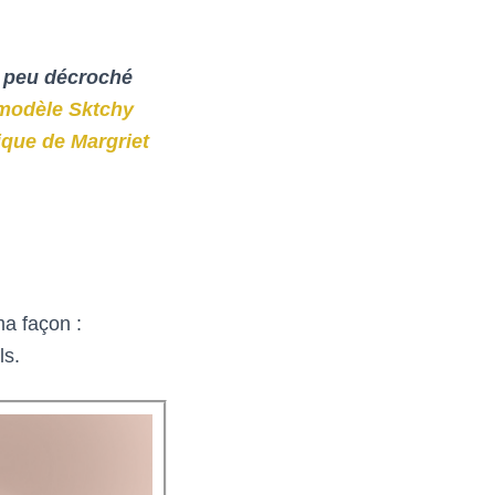
un peu décroché
 modèle Sktchy
ique de Margriet
ma façon :
ls.