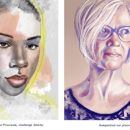
sur Procreate, challenge Sktchy
Autoportrait sur procr