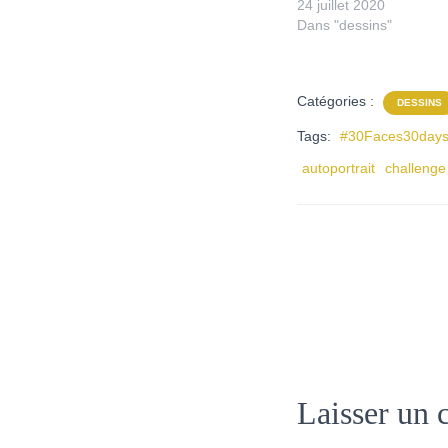
24 juillet 2020
Dans "dessins"
Catégories :
DESSINS
Tags:
#30Faces30day
autoportrait
challenge
Laisser un