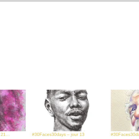
r 21…
#30Faces30days – jour 13
#30Faces30da