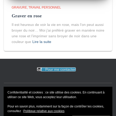
GRAVURE
TRAVAIL PERSONNEL
Graver en rose
Il est heureux de voir la vie en rose, mais l’on peut aussi
broyer du noir… Moi j’ai préféré graver en manière noire
une rose et l’imprimer sans broyer de noir dans une
couleur que
Lire la suite
Pour me contacter
Confidentialité et cookies : ce site utilise des cookies. En continuant à
ACCUEIL
EVENEMENTS
BLOG
REVUE DE PRESSE
utiliser ce site Web, vous acceptez leur utilisation.
Pour en savoir plus, notamment sur la façon de contrôler les cookies,
PORTFOLIO
consultez :
Politique relative aux cookies