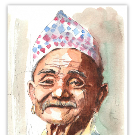
T
I
O
N