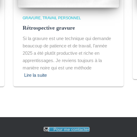
GRAVURE
TRAVAIL PERSONNEL
Rétrospective gravure
Si la gravure est une technique qui demande
beaucoup de patience et de travail, l’année
2025 a été plutôt productive et riche en
apprentissages. Je reviens toujours à la
manière noire qui est une méthode
Lire la suite
Pour me contacter