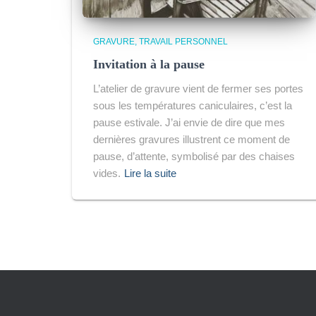
GRAVURE
TRAVAIL PERSONNEL
Invitation à la pause
L’atelier de gravure vient de fermer ses portes
sous les températures caniculaires, c’est la
pause estivale. J’ai envie de dire que mes
dernières gravures illustrent ce moment de
pause, d’attente, symbolisé par des chaises
vides.
Lire la suite