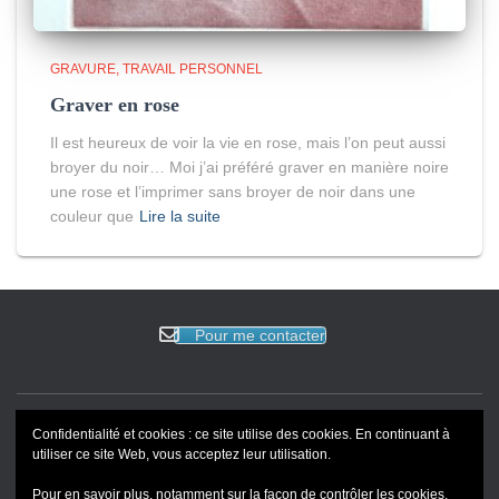
GRAVURE
TRAVAIL PERSONNEL
Graver en rose
Il est heureux de voir la vie en rose, mais l’on peut aussi
broyer du noir… Moi j’ai préféré graver en manière noire
une rose et l’imprimer sans broyer de noir dans une
couleur que
Lire la suite
Pour me contacter
Confidentialité et cookies : ce site utilise des cookies. En continuant à
ACCUEIL
EVENEMENTS
BLOG
REVUE DE PRESSE
utiliser ce site Web, vous acceptez leur utilisation.
Pour en savoir plus, notamment sur la façon de contrôler les cookies,
PORTFOLIO