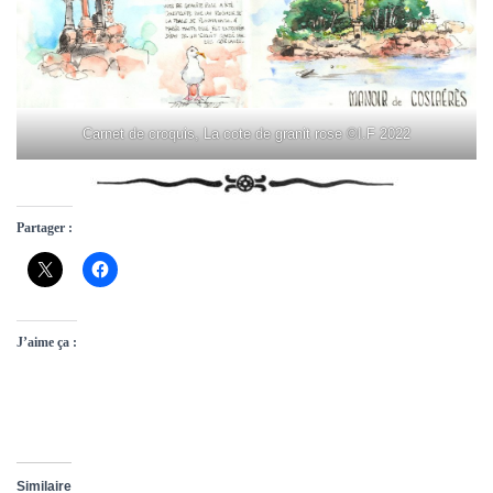
Carnet de croquis, La cote de granit rose ©I.F 2022
Partager :
J’aime ça :
Similaire