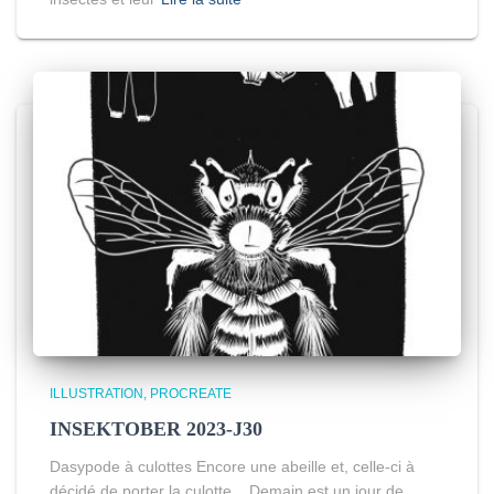
ILLUSTRATION
PROCREATE
INSEKTOBER 2023-J30
Dasypode à culottes Encore une abeille et, celle-ci à
décidé de porter la culotte. Demain est un jour de