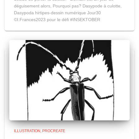
déguisement alors, Pourquoi pas? Dasypode à culotte,
Dasypoda hirtipes-dessin numérique Jour30
©I.Frances2023 pour le défi #INSEKTOBER
ILLUSTRATION
PROCREATE