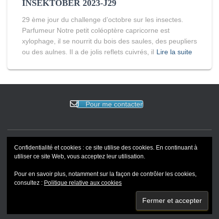
INSEKTOBER 2023-J29
29 ème jour du challenge d’octobre sur les insectes.
Parfumeur Notre petit coléoptère capricorne est
xylophage, il se nourrit du bois des saules, des peupliers
ou des aulnes. Il a de jolis reflets cuivrés, il
Lire la suite
Pour me contacter
Confidentialité et cookies : ce site utilise des cookies. En continuant à
ACCUEIL
EVENEMENTS
BLOG
REVUE DE PRESSE
utiliser ce site Web, vous acceptez leur utilisation.
Pour en savoir plus, notamment sur la façon de contrôler les cookies,
PORTFOLIO
consultez :
Politique relative aux cookies
Hestia | Développé par
ThemeIsle