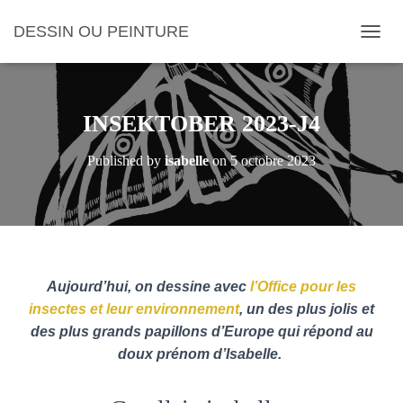
DESSIN OU PEINTURE
O
U
V
R
I
INSEKTOBER 2023-J4
R
/
Published by
isabelle
on
5 octobre 2023
F
E
R
M
E
R
L
A
Aujourd’hui, on dessine avec
l’Office pour les
N
insectes et leur environnement
, un des plus jolis et
A
des plus grands papillons d’Europe qui répond au
V
doux prénom d’Isabelle.
I
G
A