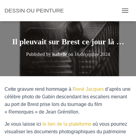
DESSIN OU PEINTURE
OUVRI
Il pleuvait sur Brest ce jour là …
Published by
isabelle
on
16 décembre 2024
Cette gravure rend hommage à
René Jacques
d’après une
célèbre photo de Gabin descendant les escaliers menant
au port de Brest prise lors du tournage du film
« Remorques » de Jean Grémillon.
Je vous laisse ici
le lien de la plateforme
où vous pourrez
visualiser les documents photographiques du patrimoine