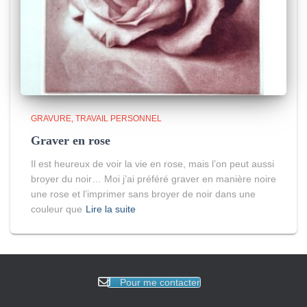
GRAVURE
TRAVAIL PERSONNEL
Graver en rose
Il est heureux de voir la vie en rose, mais l’on peut aussi
broyer du noir… Moi j’ai préféré graver en manière noire
une rose et l’imprimer sans broyer de noir dans une
couleur que
Lire la suite
Pour me contacter