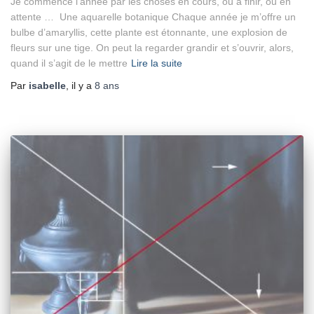
Je commence l’année par les choses en cours, ou à finir, ou en
attente … Une aquarelle botanique Chaque année je m’offre un
bulbe d’amaryllis, cette plante est étonnante, une explosion de
fleurs sur une tige. On peut la regarder grandir et s’ouvrir, alors,
quand il s’agit de le mettre
Lire la suite
Par
isabelle
, il y a
8 ans