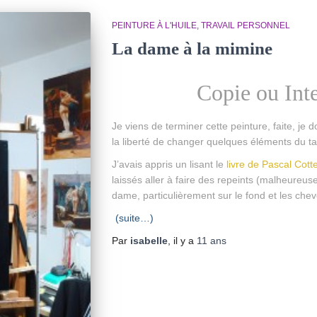
PEINTURE À L'HUILE
TRAVAIL PERSONNEL
La dame à la mimine
Copie ou Inte
Je viens de terminer cette peinture, faite, je do
la liberté de changer quelques éléments du t
J’avais appris un lisant le
livre de Pascal Cott
laissés aller à faire des repeints (malheureusem
dame, particulièrement sur le fond et les chev
(suite…)
Par
isabelle
, il y a
11 ans