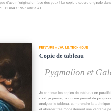
 d’avoir l’original en face des yeux ! La copie d’œuvre originale dans 
du 11 mars 1957 article 41.
PEINTURE À L'HUILE
TECHNIQUE
Copie de tableau
Pygmalion et Gal
Je continue les copies de tableaux en parallè
c’est, je pense, ce qui me permet de progress
analyser le tableau, comprendre la technique de
et aborder très modestement une véritable pe