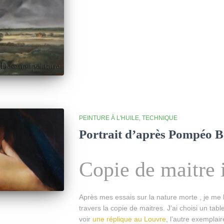
PEINTURE À L'HUILE
TECHNIQUE
Portrait d’après Pompéo B
Copie de maitre i
Après mes essais sur la nature morte , je me l
travers la copie de maitres. J’ai choisi un ta
voir
une réplique au Louvre
, l’autre exemplair