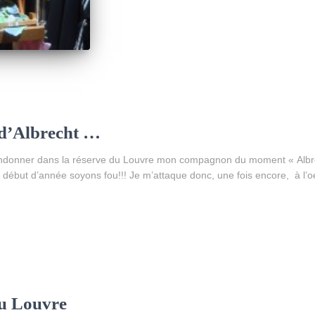
 d’Albrecht …
ndonner dans la réserve du Louvre mon compagnon du moment « Albrec
 début d’année soyons fou!!! Je m’attaque donc, une fois encore, à l
u Louvre