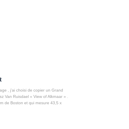
t
ge , j’ai choisi de copier un Grand
sz Van Ruisdael « View of Alkmaar » .
éum de Boston et qui mesure 43,5 x