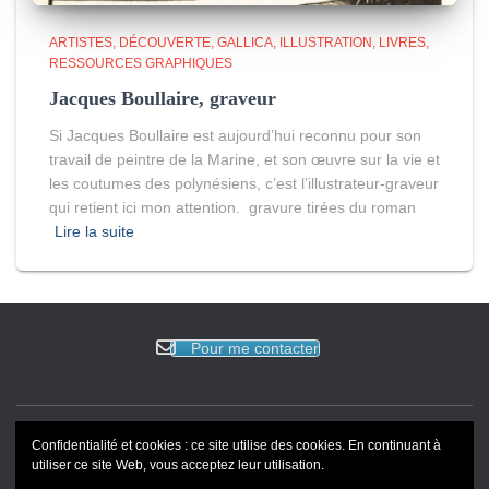
ARTISTES
DÉCOUVERTE
GALLICA
ILLUSTRATION
LIVRES
RESSOURCES GRAPHIQUES
Jacques Boullaire, graveur
Si Jacques Boullaire est aujourd’hui reconnu pour son
travail de peintre de la Marine, et son œuvre sur la vie et
les coutumes des polynésiens, c’est l’illustrateur-graveur
qui retient ici mon attention. gravure tirées du roman
Lire la suite
Pour me contacter
Confidentialité et cookies : ce site utilise des cookies. En continuant à
ACCUEIL
EVENEMENTS
BLOG
REVUE DE PRESSE
utiliser ce site Web, vous acceptez leur utilisation.