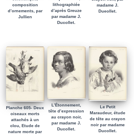
lithographiée
composition
madame J.
d’après Greuze
d’ornements, par
Dueollet.
par madame J.
Jullien
Ducollet.
L’Étonnement,
Le Petit
Planche 605- Deux
tête d’expression
Maraudeur, étude
oiseaux morts
au crayon noir,
de tête au crayon
attachés à un
par madame J.
noir par madame
clou, Etude de
Ducollet.
Ducollet.
nature morte par