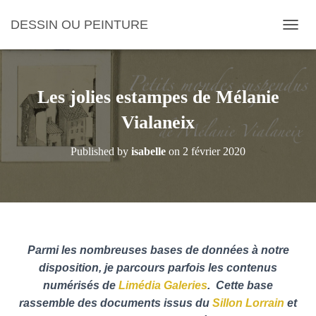
DESSIN OU PEINTURE
O
U
V
R
I
Les jolies estampes de Mélanie
R
/
Vialaneix
F
E
Published by
isabelle
on
2 février 2020
R
M
E
R
L
A
N
Parmi les nombreuses bases de données à notre
A
V
disposition, je parcours parfois les contenus
I
numérisés de
Limédia Galeries
. Cette base
G
rassemble des documents issus du
Sillon Lorrain
et
A