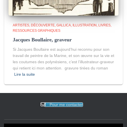
ARTISTES
DÉCOUVERTE
GALLICA
ILLUSTRATION
LIVRES
RESSOURCES GRAPHIQUES
Jacques Boullaire, graveur
Si Jacques Boullaire est aujourd’hui reconnu pour son
travail de peintre de la Marine, et son œuvre sur la vie et
les coutumes des polynésiens, c’est l’illustrateur-graveur
qui retient ici mon attention. gravure tirées du roman
Lire la suite
Pour me contacter