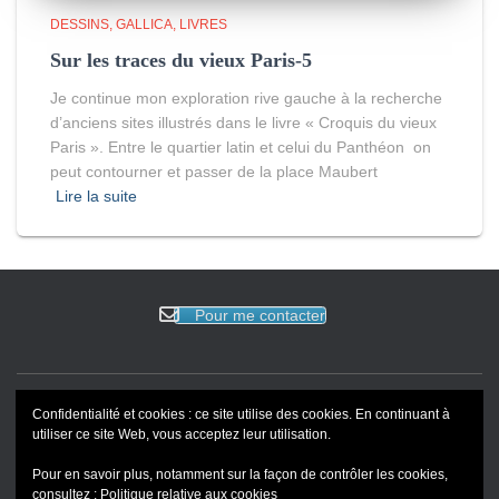
DESSINS
GALLICA
LIVRES
Sur les traces du vieux Paris-5
Je continue mon exploration rive gauche à la recherche
d’anciens sites illustrés dans le livre « Croquis du vieux
Paris ». Entre le quartier latin et celui du Panthéon on
peut contourner et passer de la place Maubert
Lire la suite
Pour me contacter
Confidentialité et cookies : ce site utilise des cookies. En continuant à
ACCUEIL
EVENEMENTS
BLOG
REVUE DE PRESSE
utiliser ce site Web, vous acceptez leur utilisation.
Pour en savoir plus, notamment sur la façon de contrôler les cookies,
PORTFOLIO
consultez :
Politique relative aux cookies