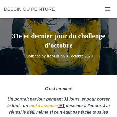
DESSIN OU PEINTURE
O
U
V
R
I
31e et dernier jour du challenge
R
/
d’octobre
F
E
Published by
isabelle
on
31 octobre 2020
R
M
E
R
L
A
N
C’est terminé!
A
V
Un portrait par jour pendant 31 jours, et pour corser
I
le tout : un
mot à associer
ET
dessiner à l’encre. J’ai
G
réussi le défi, même si ce n’était pas facile tous les
A